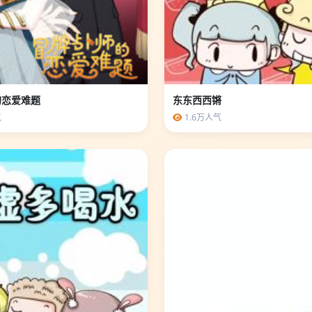
的恋爱难题
东东西西锵
气
1.6万人气