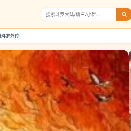
怪
斗罗外传