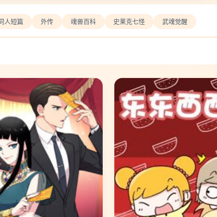
同人短篇
外传
魂兽百科
史莱克七怪
武魂觉醒