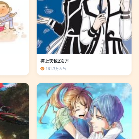
撞上天敌2次方
161.3万人气