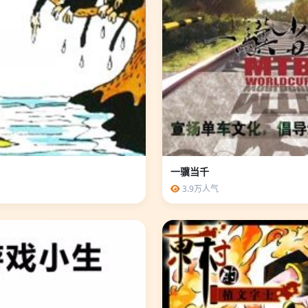
一骥当千
3.9万人气