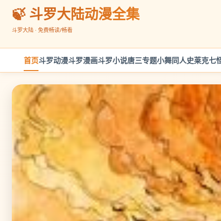
🍃 斗罗大陆动漫全集
斗罗大陆 · 免费畅读/畅看
首页
斗罗动漫
斗罗漫画
斗罗小说
唐三专题
小舞同人
史莱克七