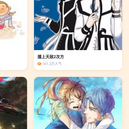
撞上天敌2次方
161.3万人气