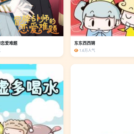
的恋爱难题
东东西西锵
气
1.6万人气