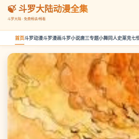
🍃 斗罗大陆动漫全集
斗罗大陆 · 免费畅读/畅看
首页
斗罗动漫
斗罗漫画
斗罗小说
唐三专题
小舞同人
史莱克七