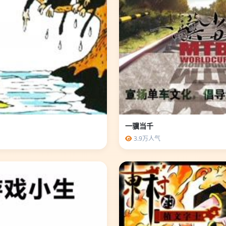
一骥当千
3.9万人气