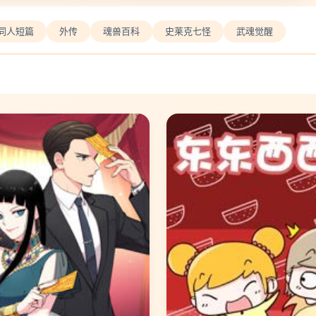
同人短篇
外传
魂兽百科
史莱克七怪
武魂觉醒