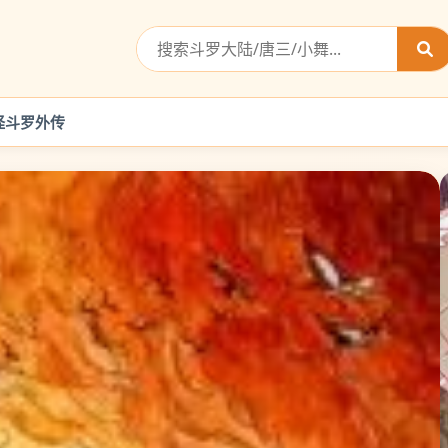
怪
斗罗外传