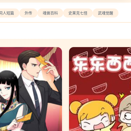
同人短篇
外传
魂兽百科
史莱克七怪
武魂觉醒