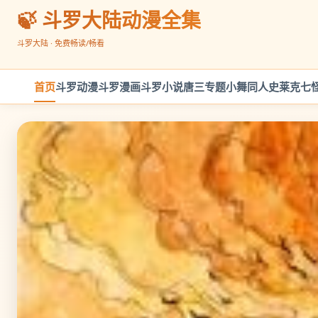
🍃 斗罗大陆动漫全集
斗罗大陆 · 免费畅读/畅看
首页
斗罗动漫
斗罗漫画
斗罗小说
唐三专题
小舞同人
史莱克七