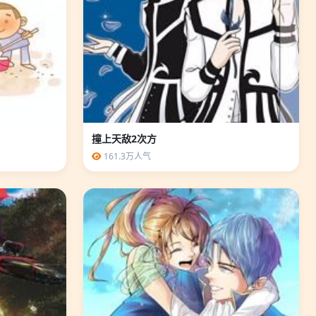
撞上天敌2次方
161.3万人气