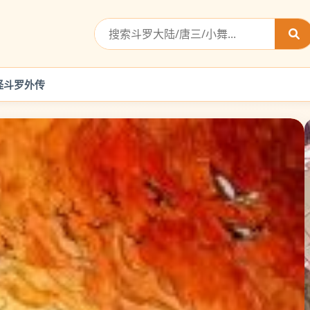
怪
斗罗外传