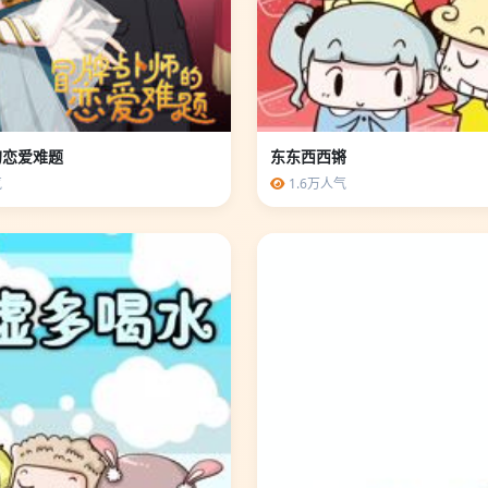
的恋爱难题
东东西西锵
气
1.6万人气