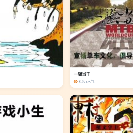
一骥当千
3.9万人气